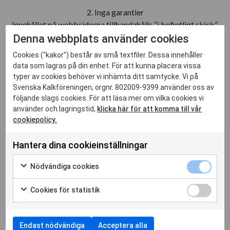
2. Inga garantier
Innehållet på webbsidorna tillhandahålls ”i befintligt skick”.
Kalkföreningen lämnar ingen garanti, varken direkt eller
Denna webbplats använder cookies
indirekt, för felfrihet, tillförlitlighet eller innehåll.
Cookies ("kakor") består av små textfiler. Dessa innehåller
Kalkföreningen garanterar inte att webbsidorna eller den
data som lagras på din enhet. För att kunna placera vissa
aktuella servern är felfria eller inte innehåller virus eller andra
typer av cookies behöver vi inhämta ditt samtycke. Vi på
skadliga element. Kalkföreningen förbehåller sig rätten att när
Svenska Kalkföreningen, orgnr. 802009-9399 använder oss av
som helst revidera innehållet i webbsidorna eller förhindra
följande slags cookies. För att läsa mer om vilka cookies vi
använder och lagringstid,
klicka här för att komma till vår
tillträdet till dem.
cookiepolicy.
3. Upphovsrätt
Kalkföreningen har upphovsrätt till innehållet på webbsidorna.
Hantera dina cookieinställningar
Alla rättigheter förbehålls.
Nödvändiga cookies
4. Varumärken
På webbsidorna finns föreningens logo, bilder, illustrationer
Cookies för statistik
och annat som antingen direkt eller indirekt är patenterade
eller registrerade. Sidorna kan också innehålla en tredje parts
varumärken eller registrerade varumärken. All slags olovlig
Endast nödvändiga
Acceptera alla